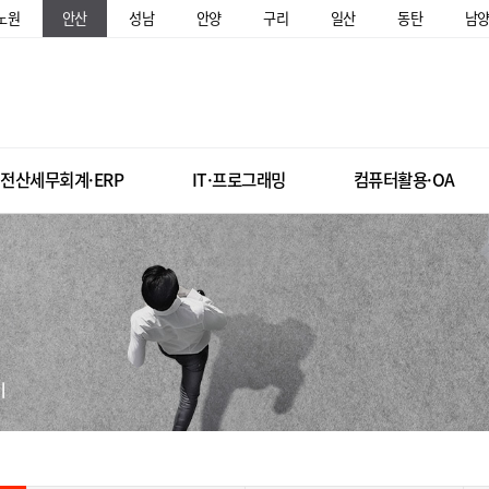
노원
안산
성남
안양
구리
일산
동탄
남
전산세무회계·ERP
IT·프로그래밍
컴퓨터활용·OA
미