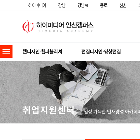
하이미디어
강남
강남AI
종로
신촌
웹디자인·웹퍼블리셔
편집디자인·영상편집
취업지원센터
열정 가득한 인재양성 아카데