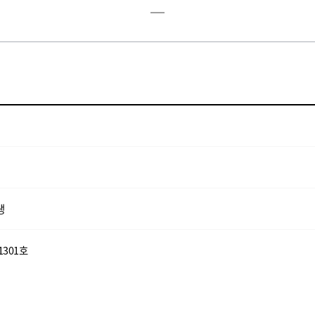
생
1301호