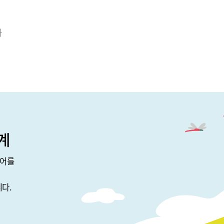
가
계
웨어를
다.