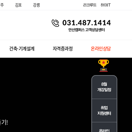
양주
김포
강릉
건축·기계설계
자격증과정
온라인상담
기!