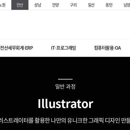
노원
안산
성남
안양
구리
일산
동탄
남
전산세무회계·ERP
IT·프로그래밍
컴퓨터활용·OA
일반 과정
Illustrator
러스트레이터를 활용한 나만의 유니크한 그래픽 디자인 만들