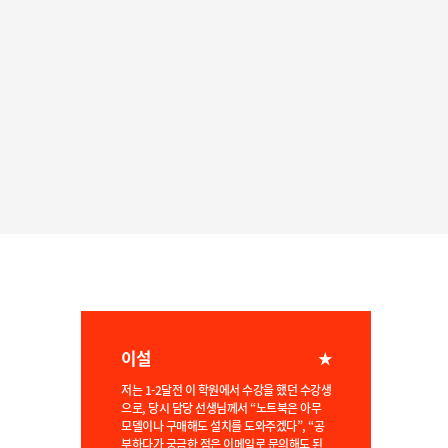
님께서 차근차근 가르쳐주셔서 금방 이해하고
익혔습니다 후에 다른 자격증 취득하게 될때
도 여기 와서 공부하고 싶어요 유익한 시간이
었습니다!
조창훈
★★★★★
3개월이란 시간이 무색하게 지나가 버렸네요
선생님과 만난지가 엊그제 같은데 벌써 수료
라니 시간이 순삭된 느낌입니다. 매일 새로운
세상을 맛보게 해주시고 너무 너무 소중한 시
간이었...
이설
★
저는 1-2달전 이 학원에서 수강을 했던 수강생
으로, 당시 담당 선생님께서 “노트북은 아무
모델이나 구매해도 설치를 도와주겠다”, “공
부하다가 궁금한 점은 이메일로 문의해도 된