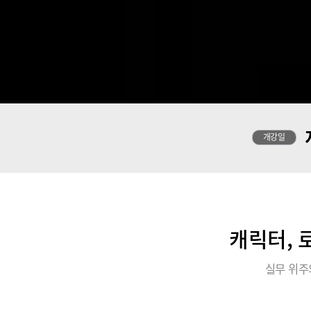
개강일
캐릭터, 
실무 위주