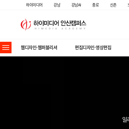
하이미디어
강남
강남AI
종로
신촌
웹디자인·웹퍼블리셔
편집디자인·영상편집
일