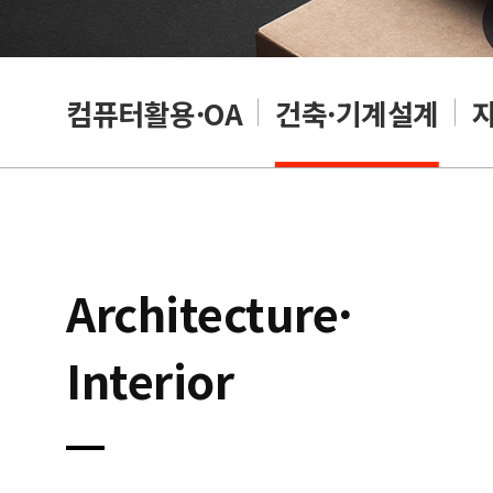
래밍
컴퓨터활용·OA
건축·기계설계
Architecture·
Interior