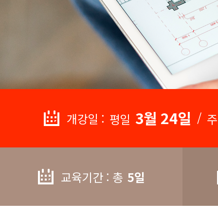
3월 24일
/
개강일 :
평일
주
교육기간 : 총
5일