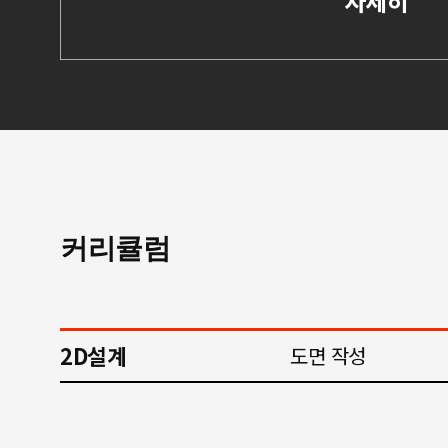
자세히
커리큘럼
2D설계
도면 작성