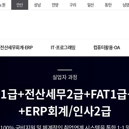
노원
안산
성남
안양
구리
일산
동탄
남
전산세무회계·ERP
IT·프로그래밍
컴퓨터활용·OA
실업자 과정
1급+전산세무2급+FAT1급+
+ERP회계/인사2급
100% 국비지원 및 체계적인 취업연계 시스템을 통한 1:1