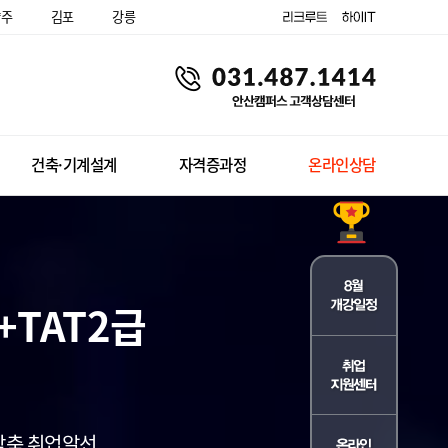
양주
김포
강릉
건축·기계설계
자격증과정
온라인상담
TAT2급
 맞춤 취업알선