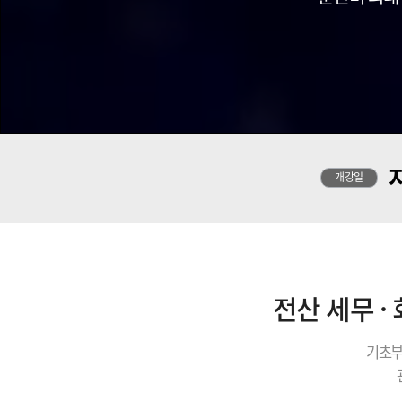
개강일
전산 세무 ·
기초부