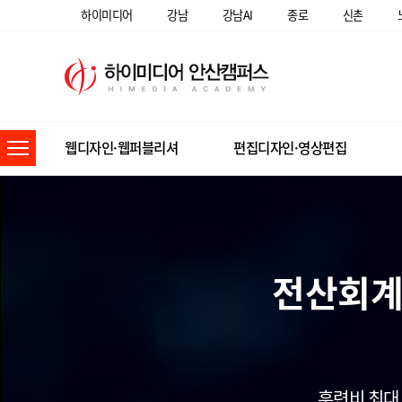
하이미디어
강남
강남AI
종로
신촌
웹디자인·웹퍼블리셔
편집디자인·영상편집
전산회계
훈련비 최대 