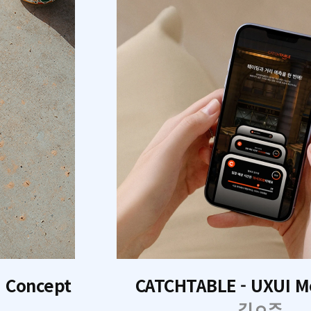
I Concept
CATCHTABLE - UXUI M
김ㅇ주