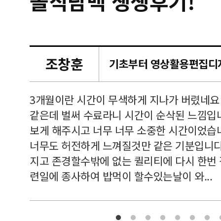
솔직담백 생생후기!
조창훈
캠퍼스
르쳐주셔
3개월이란 시간이 무색하게 지나가 버렸네요
여기 와
같은데 벌써 수료라니 시간이 순삭된 느낌입
보게 해주시고 너무 너무 소중한 시간이었습니
너무도 허전하게 느껴질것만 같은 기분입니다
지고 존경할수밖에 없는 퀼리티에 다시 한번
련일에 종사하여 밥먹이 할수있는날이 와...