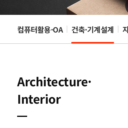
래밍
컴퓨터활용·OA
건축·기계설계
Architecture·
Interior