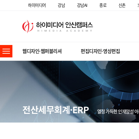
하이미디어
강남
강남AI
종로
신촌
웹디자인·웹퍼블리셔
편집디자인·영상편집
전산세무회계·ERP
열정 가득한 인재양성 