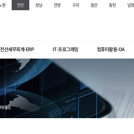
노원
안산
성남
안양
구리
일산
동탄
남
전산세무회계·ERP
IT·프로그래밍
컴퓨터활용·OA
아카데미