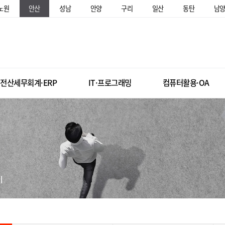
노원
안산
성남
안양
구리
일산
동탄
남
전산세무회계·ERP
IT·프로그래밍
컴퓨터활용·OA
미