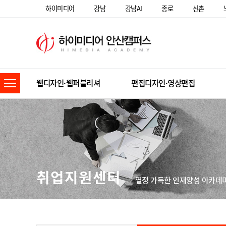
하이미디어
강남
강남AI
종로
신촌
웹디자인·웹퍼블리셔
편집디자인·영상편집
취업지원센터
열정 가득한 인재양성 아카데